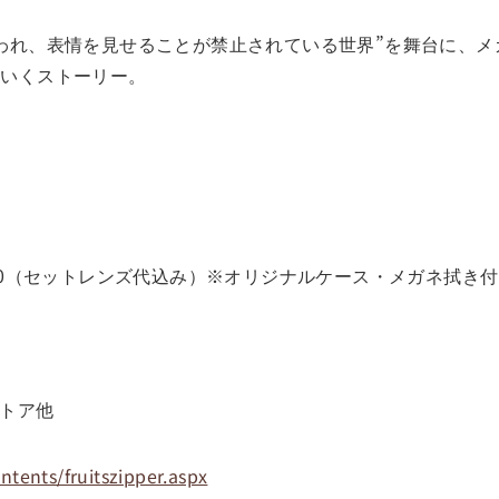
れ、表情を見せることが禁止されている世界”を舞台に、メガネを
ていくストーリー。
1,100（セットレンズ代込み）※オリジナルケース・メガネ拭き
ストア他
ntents/fruitszipper.aspx